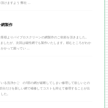
けますよう 弊社 ...
ン網製作
お客様よりバイブロスクリーンの網製作のご依頼を頂きました。
たしましたが、次回は磁性網でも製作いたします。頼むところがわか
かって困ってい ...
ている洗浄かご の1部の網が破断してしまい修理して欲しいとの
1部分だけを新しい網で補修してコストも抑えて修理することが出
ました。