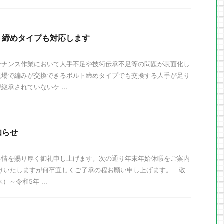
ト締めタイプも対応します
テナンス作業において人手不足や技術伝承不足等の問題が表面化し
現場で編みが交換できるボルト締めタイプでも交換する人手が足り
承されていないケ ...
知らせ
厚情を賜り厚く御礼申し上げます。次の通り年末年始休暇をご案内
掛けいたしますが何卒宜しくご了承の程お願い申し上げます。 敬
）～令和5年 ...