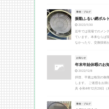
事例・ブログ
振動ふるい網ボル
2023/1/30
近年では現場でのメン
ています。本来ならば
なかったり、交換技術が継
お知らせ
年末年始休暇のお
2022/12/8
拝啓、平素は格別の御
します。 ご迷惑をお
具 令和4年12月29日（木
事例・ブログ