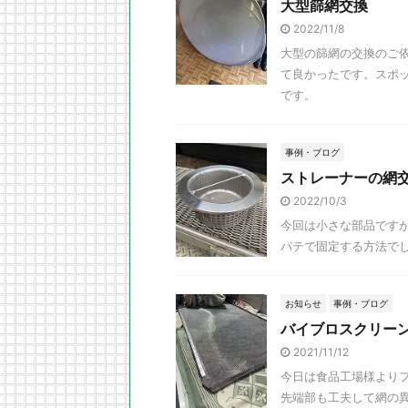
大型篩網交換
2022/11/8
大型の篩網の交換のご依
て良かったです。スポ
です。
事例・ブログ
ストレーナーの網
2022/10/3
今回は小さな部品です
パテで固定する方法で
お知らせ
事例・ブログ
バイブロスクリー
2021/11/12
今日は食品工場様より
先端部も工夫して網の