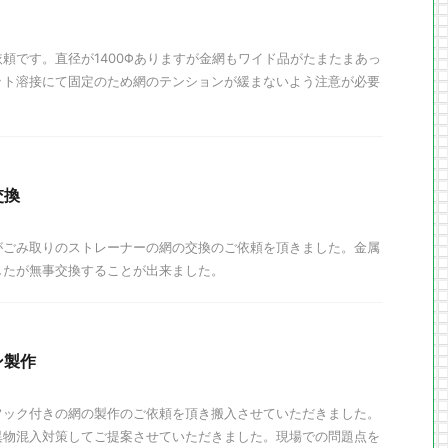
頼です。直径が1400Φありますが金網もワイド品がたまたまあっ
ット溶接にて固定のため網のテンションが緩まないよう注意が必要
交換
がごみ取りのストレーナーの網の交換のご依頼を頂きました。金属
したが無事交換することが出来ました。
ン製作
フック付きの網の製作のご依頼を頂き搬入させていただきました。
異物混入対策してご提案させていただきました。現場での問題点を