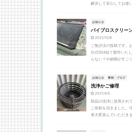
解決して安心してお使い頂
お知らせ
バイブロスクリー
2021/10/8
ご無沙汰の投稿です。
SUS304似て製作い
らない？や納期がすごくか
お知らせ
事例・ブログ
洗浄かご修理
2021/4/5
部品の洗浄に使用され
ご依頼を頂きました。
来大変喜んでいただき