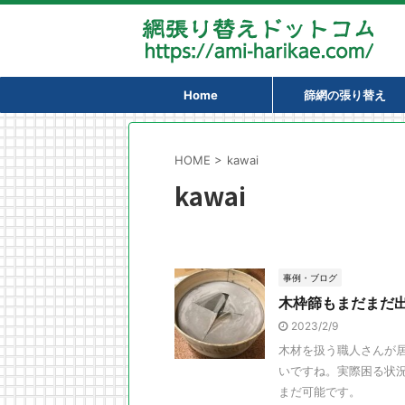
Home
篩網の張り替え
HOME
>
kawai
kawai
事例・ブログ
木枠篩もまだまだ
2023/2/9
木材を扱う職人さんが
いですね。実際困る状
まだ可能です。