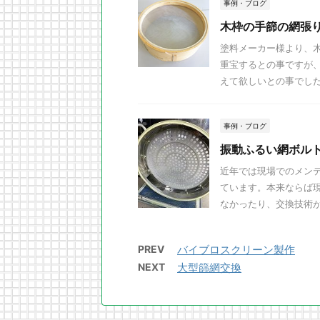
事例・ブログ
木枠の手篩の網張
塗料メーカー様より、
重宝するとの事ですが
えて欲しいとの事でした。
事例・ブログ
振動ふるい網ボル
近年では現場でのメン
ています。本来ならば
なかったり、交換技術が継
PREV
バイブロスクリーン製作
NEXT
大型篩網交換