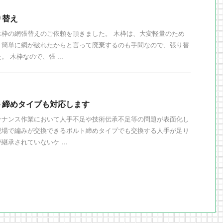
り替え
木枠の網張替えのご依頼を頂きました。 木枠は、大変軽量のため
、簡単に網が破れたからと言って廃棄するのも手間なので、張り替
 木枠なので、張 ...
ト締めタイプも対応します
テナンス作業において人手不足や技術伝承不足等の問題が表面化し
現場で編みが交換できるボルト締めタイプでも交換する人手が足り
承されていないケ ...