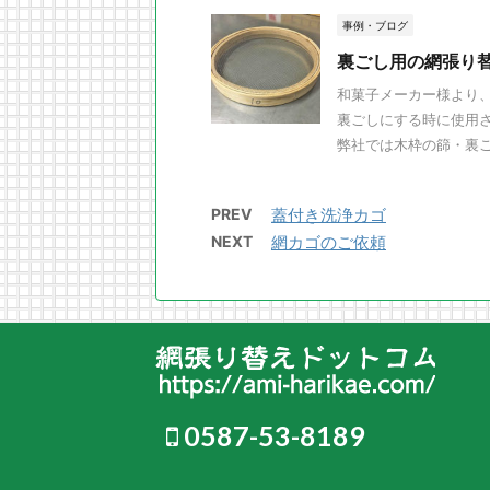
事例・ブログ
裏ごし用の網張り
和菓子メーカー様より
裏ごしにする時に使用
弊社では木枠の篩・裏ごし
PREV
蓋付き洗浄カゴ
NEXT
網カゴのご依頼
0587-53-8189