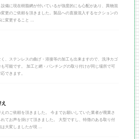
、設備に現在樹脂網が付いているが強度的にも心配があり、異物混
の変更のご依頼を頂きました。製品への直接混入するセクションの
に変更すること ...
なく、ステンレスの曲げ・溶接等の加工も出来ますので、洗浄カゴ
作も可能です。 加工と網・パンチングの取り付けが同じ場所で可
対応できます。
替え
替えのご依頼を頂きました。 今までお願いしていた業者が廃業さ
られてお声を掛けて頂きました。 大型ですし、特徴のある取り付
大変しましたが現 ...