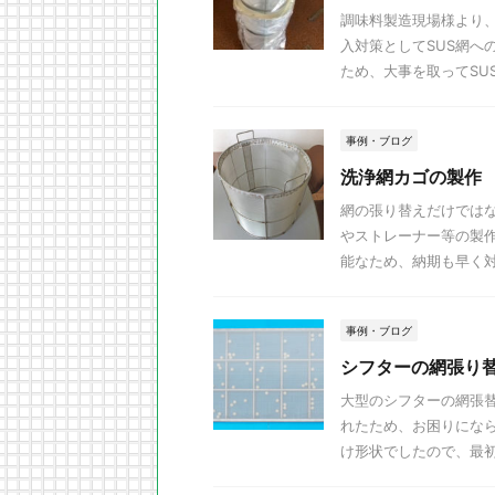
調味料製造現場様より
入対策としてSUS網へ
ため、大事を取ってSUS
事例・ブログ
洗浄網カゴの製作
網の張り替えだけでは
やストレーナー等の製
能なため、納期も早く
事例・ブログ
シフターの網張り
大型のシフターの網張
れたため、お困りにな
け形状でしたので、最初は