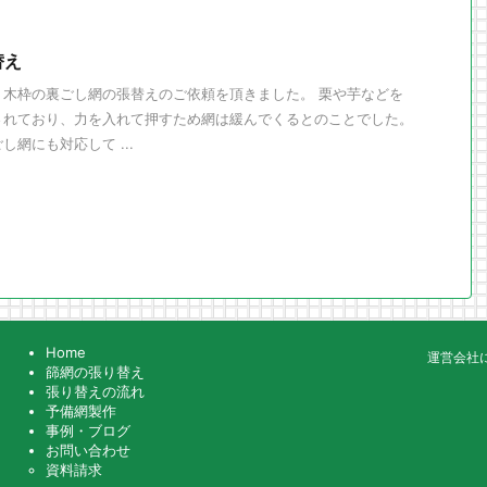
替え
、木枠の裏ごし網の張替えのご依頼を頂きました。 栗や芋などを
されており、力を入れて押すため網は緩んでくるとのことでした。
網にも対応して ...
Home
運営会社
篩網の張り替え
張り替えの流れ
予備網製作
事例・ブログ
お問い合わせ
資料請求